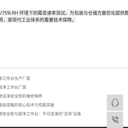
75% RH 环境下的霉变速率测试，为包装与仓储方案优化提供
用，是现代工业体系的重要技术保障。
净工作台生产厂家
洁净工作台厂家
物洁净安全柜的维修保养
Q
Q
温恒湿箱的核心技术与性能突破
物安全柜与超净工作台：不可混淆的“洁净”设备
电
电