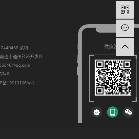
在
在
微信咨询
微信咨询
微信咨询
2440466 莱特
南通市通州经济开发区
6346@qq.com
6346
备19019166号-1