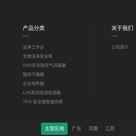
产品分类
关于我们
洁净工作台
公司简介
生物洁净安全柜
GRX系列热空气消毒箱
鼓风干燥箱
生化培养箱
LHS系列恒温恒湿箱
TFG-型全钢型通风柜
主营区域
广东
河南
江苏
莱特（南通）科学仪器有限公司 © 2022 版权所有 备案号