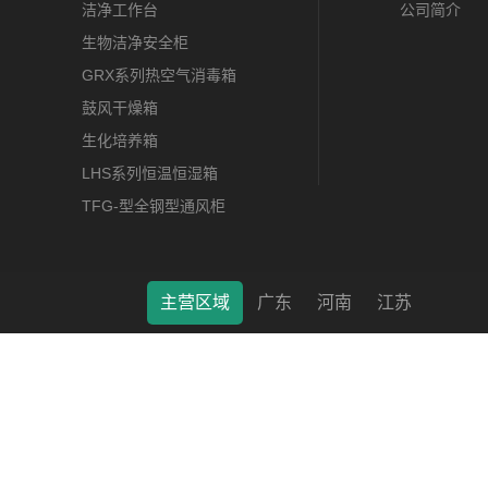
洁净工作台
公司简介
生物洁净安全柜
GRX系列热空气消毒箱
鼓风干燥箱
生化培养箱
LHS系列恒温恒湿箱
TFG-型全钢型通风柜
主营区域
广东
河南
江苏
莱特（南通）科学仪器有限公司 © 2022 版权所有 备案号