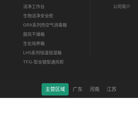
洁净工作台
公司简介
生物洁净安全柜
GRX系列热空气消毒箱
鼓风干燥箱
生化培养箱
LHS系列恒温恒湿箱
TFG-型全钢型通风柜
主营区域
广东
河南
江苏
莱特（南通）科学仪器有限公司 © 2022 版权所有 备案号