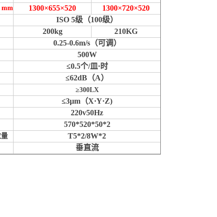
1300×655×520
1300×720×520
）
mm
ISO 5
级（
100
级）
200kg
210KG
0.25-0.6m/s
（可调）
500W
≤0.5
个
/
皿
·
时
≤62dB
（
A
）
≥
300LX
≤3μm
（
X·Y·Z)
220v50Hz
570*520*50*2
T5*2/8W*2
数量
垂直流