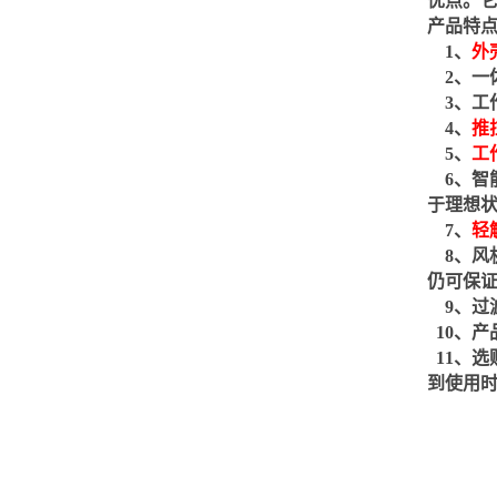
优点。
产品特
1
、
外
2
、一
3
、工
4
、
推
5
、
工
6
、智
于理想
7
、
轻
8
、风
仍可保
9
、过
10
、产
11
、选
到使用