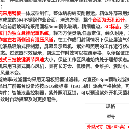
它是一种提供局部高洁净度工作环境通用性较强的空气净化设备
,
点
：
壳采用钢板
一体成型制作，整体结构结实耐搬运。箱体外部采用
体成型的
304
不锈钢作业台面，清洗方便，整个
台面为无孔设计
作台前后玻璃均采用国标
5mm
钢化玻璃，精细磨边，
3C
标志，
安
拉门为独立悬挂配重系统
，轻巧方便灵活
,
任意定位，经久耐用，
作室左右两侧设有泄压风道
，在工作或门封闭情况下保证层流气
能液晶轻触式控制器，屏幕显示风机、紫外和照明的工作运行状
状态。过滤器时效显示，到达工作时效可以提醒更换，以便保证
触式三挡按键调节风速
大小，保证工作区风速始终处于理想状态
机采用直驱式离心风机，具有长寿命、低噪音、免维护、震动小
证风量不变。
滤效率
:
过滤器均采用无隔板铝框过滤器，对直径
0.3
μ
m
颗粒过滤
品出厂前每台设备均按
ISO5
级标准（
ISO 5
级）逐台严格检验，
购件：智能液晶控制器，紫外照明互锁，可以预设紫外开机灭菌
时效时自动提醒及时更换配件。
规格
型号
外型尺寸（宽×深×高）