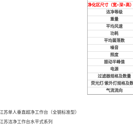
净化区尺寸（宽×深×高
洁净等级
重量
平均风速
功耗
平均菌落数
噪音
照度
振动半峰值
电源
过滤器规格及数量
荧光灯
/
紫外灯规格及
气流流向
江苏单人垂直超净工作台（全钢标准型）
江苏洁净工作台水平式系列