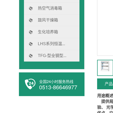
热空气消毒箱
鼓风干燥箱
生化培养箱
LHS系列恒温...
TFG-型全钢型...
全国24小时服务热线
产品
0513-86646977
用途概
提供
验、 