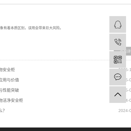
Q
Q
象有着本质区别，误用会带来巨大风险。
电
电
物安全柜
2025-
在
在
应用与价值
2025-
与性能突破
2025-
物洁净安全柜
2024-
么？
2024-