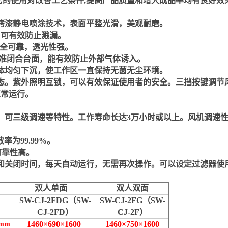
它的使用对改善工艺条件
,
提高产品质量和增大成品率均有良好效
烤漆静电喷涂技术，表面平整光滑，美观耐磨。
，可有效防止溅漏。
全可靠，透光性强。
准闭合台面，能有效防止外部气体诱入。
体均匀下沉，使工作区一直保持无菌无尘环境。
态。紫外照明互锁，可以有效保证使用者的安全。三挡按键调节
正常运行。
。
、可三级调速等特性。工作寿命长达
3
万小时或以上。风机调速
效率为
99.99%
。
可靠性高。
和关闭时间，每天自动运行，无需再次操作。可以设定过滤器使
双人单面
双人双面
SW-CJ-2FDG
（
SW-
SW-CJ-2FG
（
SW-
CJ-2FD
）
CJ-2F
）
1460×690×1600
1460×750×1600
mm