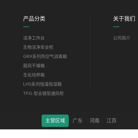
产品分类
关于我们
洁净工作台
公司简介
生物洁净安全柜
GRX系列热空气消毒箱
鼓风干燥箱
生化培养箱
LHS系列恒温恒湿箱
TFG-型全钢型通风柜
主营区域
广东
河南
江苏
莱特（南通）科学仪器有限公司 © 2022 版权所有 备案号