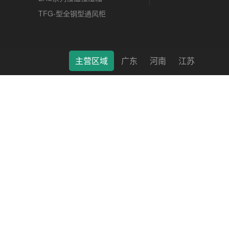
TFG-型全钢型通风柜
主营区域
广东
河南
江苏
莱特（南通）科学仪器有限公司 © 2022 版权所有 备案号