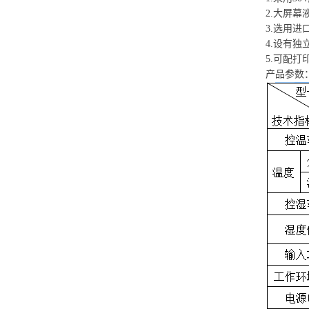
2.大屏
3.选用
4.设有
5.可配
产品参数